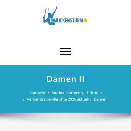
Skip
to
content
Schalte Navigation
Damen II
Startseite
Muckensturmer Nachrichten
Verbandsspiel-Berichte 2026 aktuell
Damen II