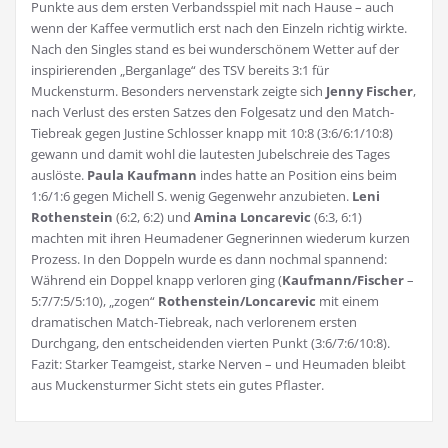
Punkte aus dem ersten Verbandsspiel mit nach Hause – auch
wenn der Kaffee vermutlich erst nach den Einzeln richtig wirkte.
Nach den Singles stand es bei wunderschönem Wetter auf der
inspirierenden „Berganlage“ des TSV bereits 3:1 für
Muckensturm. Besonders nervenstark zeigte sich
Jenny Fischer
,
nach Verlust des ersten Satzes den Folgesatz und den Match-
Tiebreak gegen Justine Schlosser knapp mit 10:8 (3:6/6:1/10:8)
gewann und damit wohl die lautesten Jubelschreie des Tages
auslöste.
Paula Kaufmann
indes hatte an Position eins beim
1:6/1:6 gegen Michell S. wenig Gegenwehr anzubieten.
Leni
Rothenstein
(6:2, 6:2) und
Amina Loncarevic
(6:3, 6:1)
machten mit ihren Heumadener Gegnerinnen wiederum kurzen
Prozess. In den Doppeln wurde es dann nochmal spannend:
Während ein Doppel knapp verloren ging (
Kaufmann/Fischer
–
5:7/7:5/5:10), „zogen“
Rothenstein/Loncarevic
mit einem
dramatischen Match-Tiebreak, nach verlorenem ersten
Durchgang, den entscheidenden vierten Punkt (3:6/7:6/10:8).
Fazit: Starker Teamgeist, starke Nerven – und Heumaden bleibt
aus Muckensturmer Sicht stets ein gutes Pflaster.