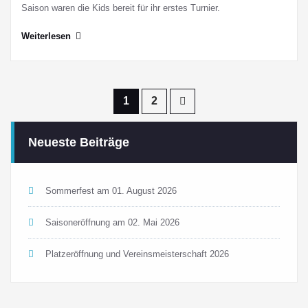
Saison waren die Kids bereit für ihr erstes Turnier.
Weiterlesen
Seitennummerierung
1
2
der
Neueste Beiträge
Beiträge
Sommerfest am 01. August 2026
Saisoneröffnung am 02. Mai 2026
Platzeröffnung und Vereinsmeisterschaft 2026