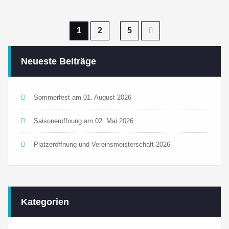
Seitennummerierung
1
2
5
…
der
Neueste Beiträge
Beiträge
Sommerfest am 01. August 2026
Saisoneröffnung am 02. Mai 2026
Platzeröffnung und Vereinsmeisterschaft 2026
Kategorien