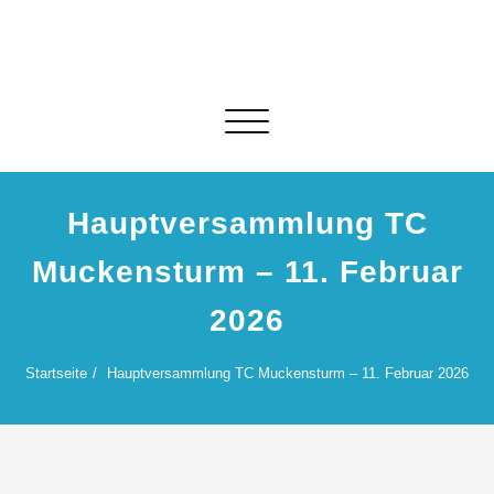
Skip
to
content
Schalte Navigation
Hauptversammlung TC
Muckensturm – 11. Februar
2026
Startseite
Hauptversammlung TC Muckensturm – 11. Februar 2026