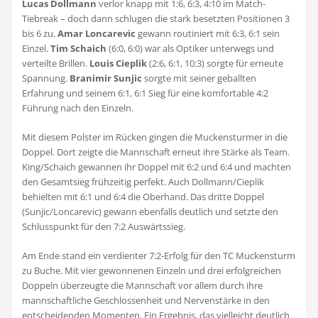
Lucas Dollmann
verlor knapp mit 1:6, 6:3, 4:10 im Match-
Tiebreak – doch dann schlugen die stark besetzten Positionen 3
bis 6 zu.
Amar Loncarevic
gewann routiniert mit 6:3, 6:1 sein
Einzel.
Tim Schaich
(6:0, 6:0) war als Optiker unterwegs und
verteilte Brillen.
Louis Cieplik
(2:6, 6:1, 10:3) sorgte für erneute
Spannung.
Branimir Sunjic
sorgte mit seiner geballten
Erfahrung und seinem 6:1, 6:1 Sieg für eine komfortable 4:2
Führung nach den Einzeln.
Mit diesem Polster im Rücken gingen die Muckensturmer in die
Doppel. Dort zeigte die Mannschaft erneut ihre Stärke als Team.
King/Schaich gewannen ihr Doppel mit 6:2 und 6:4 und machten
den Gesamtsieg frühzeitig perfekt. Auch Dollmann/Cieplik
behielten mit 6:1 und 6:4 die Oberhand. Das dritte Doppel
(Sunjic/Loncarevic) gewann ebenfalls deutlich und setzte den
Schlusspunkt für den 7:2 Auswärtssieg.
Am Ende stand ein verdienter 7:2-Erfolg für den TC Muckensturm
zu Buche. Mit vier gewonnenen Einzeln und drei erfolgreichen
Doppeln überzeugte die Mannschaft vor allem durch ihre
mannschaftliche Geschlossenheit und Nervenstärke in den
entscheidenden Momenten. Ein Ergebnis, das vielleicht deutlich