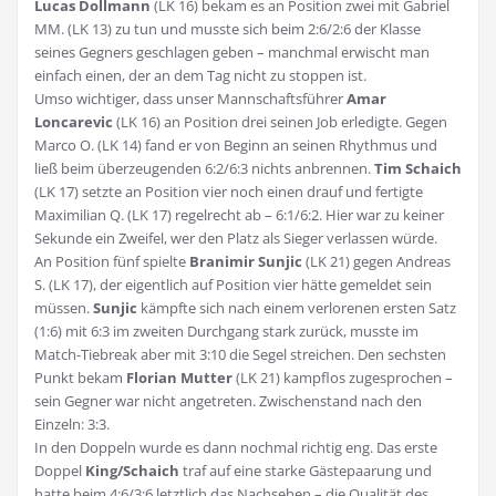
Lucas Dollmann
(LK 16) bekam es an Position zwei mit Gabriel
MM. (LK 13) zu tun und musste sich beim 2:6/2:6 der Klasse
seines Gegners geschlagen geben – manchmal erwischt man
einfach einen, der an dem Tag nicht zu stoppen ist.
Umso wichtiger, dass unser Mannschaftsführer
Amar
Loncarevic
(LK 16) an Position drei seinen Job erledigte. Gegen
Marco O. (LK 14) fand er von Beginn an seinen Rhythmus und
ließ beim überzeugenden 6:2/6:3 nichts anbrennen.
Tim Schaich
(LK 17) setzte an Position vier noch einen drauf und fertigte
Maximilian Q. (LK 17) regelrecht ab – 6:1/6:2. Hier war zu keiner
Sekunde ein Zweifel, wer den Platz als Sieger verlassen würde.
An Position fünf spielte
Branimir Sunjic
(LK 21) gegen Andreas
S. (LK 17), der eigentlich auf Position vier hätte gemeldet sein
müssen.
Sunjic
kämpfte sich nach einem verlorenen ersten Satz
(1:6) mit 6:3 im zweiten Durchgang stark zurück, musste im
Match-Tiebreak aber mit 3:10 die Segel streichen. Den sechsten
Punkt bekam
Florian Mutter
(LK 21) kampflos zugesprochen –
sein Gegner war nicht angetreten. Zwischenstand nach den
Einzeln: 3:3.
In den Doppeln wurde es dann nochmal richtig eng. Das erste
Doppel
King/Schaich
traf auf eine starke Gästepaarung und
hatte beim 4:6/3:6 letztlich das Nachsehen – die Qualität des