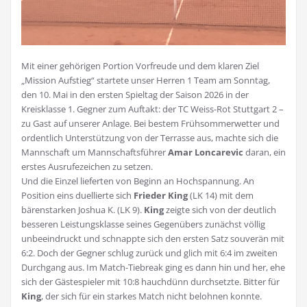
Mit einer gehörigen Portion Vorfreude und dem klaren Ziel
„Mission Aufstieg“ startete unser Herren 1 Team am Sonntag,
den 10. Mai in den ersten Spieltag der Saison 2026 in der
Kreisklasse 1. Gegner zum Auftakt: der TC Weiss-Rot Stuttgart 2 –
zu Gast auf unserer Anlage. Bei bestem Frühsommerwetter und
ordentlich Unterstützung von der Terrasse aus, machte sich die
Mannschaft um Mannschaftsführer
Amar Loncarevic
daran, ein
erstes Ausrufezeichen zu setzen.
Und die Einzel lieferten von Beginn an Hochspannung. An
Position eins duellierte sich
Frieder King
(LK 14) mit dem
bärenstarken Joshua K. (LK 9).
King
zeigte sich von der deutlich
besseren Leistungsklasse seines Gegenübers zunächst völlig
unbeeindruckt und schnappte sich den ersten Satz souverän mit
6:2. Doch der Gegner schlug zurück und glich mit 6:4 im zweiten
Durchgang aus. Im Match-Tiebreak ging es dann hin und her, ehe
sich der Gästespieler mit 10:8 hauchdünn durchsetzte. Bitter für
King
, der sich für ein starkes Match nicht belohnen konnte.