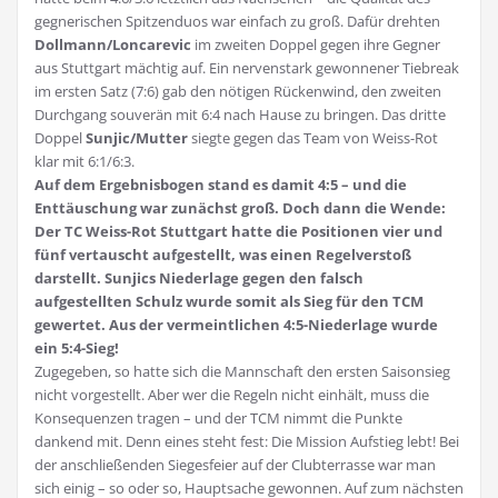
gegnerischen Spitzenduos war einfach zu groß. Dafür drehten
Dollmann/Loncarevic
im zweiten Doppel gegen ihre Gegner
aus Stuttgart mächtig auf. Ein nervenstark gewonnener Tiebreak
im ersten Satz (7:6) gab den nötigen Rückenwind, den zweiten
Durchgang souverän mit 6:4 nach Hause zu bringen. Das dritte
Doppel
Sunjic/Mutter
siegte gegen das Team von Weiss-Rot
klar mit 6:1/6:3.
Auf dem Ergebnisbogen stand es damit 4:5 – und die
Enttäuschung war zunächst groß. Doch dann die Wende:
Der TC Weiss-Rot Stuttgart hatte die Positionen vier und
fünf vertauscht aufgestellt, was einen Regelverstoß
darstellt. Sunjics Niederlage gegen den falsch
aufgestellten Schulz wurde somit als Sieg für den TCM
gewertet. Aus der vermeintlichen 4:5-Niederlage wurde
ein 5:4-Sieg!
Zugegeben, so hatte sich die Mannschaft den ersten Saisonsieg
nicht vorgestellt. Aber wer die Regeln nicht einhält, muss die
Konsequenzen tragen – und der TCM nimmt die Punkte
dankend mit. Denn eines steht fest: Die Mission Aufstieg lebt! Bei
der anschließenden Siegesfeier auf der Clubterrasse war man
sich einig – so oder so, Hauptsache gewonnen. Auf zum nächsten