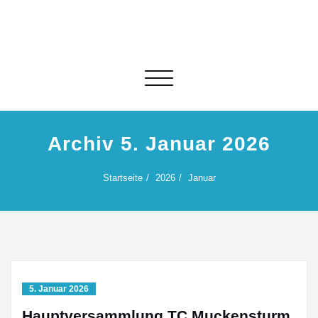
Skip
to
content
Schalte Navigation
Archiv 5. Januar 2026
Startseite
2026
Januar
5. Januar 2026
Hauptversammlung TC Muckensturm