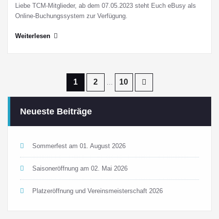
Liebe TCM-Mitglieder, ab dem 07.05.2023 steht Euch eBusy als
Online-Buchungssystem zur Verfügung.
Weiterlesen
Seitennummerierung
1
2
10
…
der
Neueste Beiträge
Beiträge
Sommerfest am 01. August 2026
Saisoneröffnung am 02. Mai 2026
Platzeröffnung und Vereinsmeisterschaft 2026