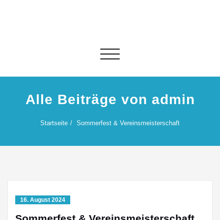
Skip
to
content
Schalte Navigation
Alle Beiträge von admin
Startseite
Sommerfest & Vereinsmeisterschaft
16. August 2024
Sommerfest & Vereinsmeisterschaft