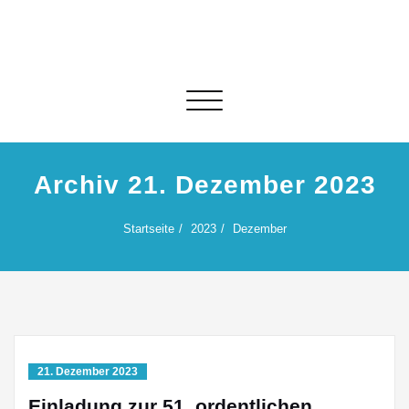
Skip
to
content
Schalte Navigation
Archiv 21. Dezember 2023
Startseite
2023
Dezember
21. Dezember 2023
Einladung zur 51. ordentlichen