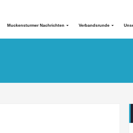
Muckensturmer Nachrichten
Verbandsrunde
Unse