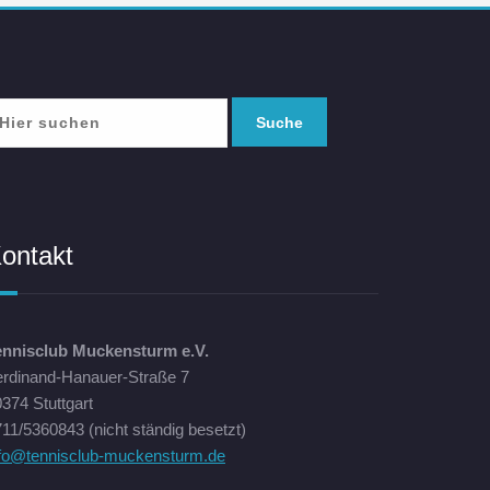
ontakt
ennisclub Muckensturm e.V.
erdinand-Hanauer-Straße 7
374 Stuttgart
11/5360843 (nicht ständig besetzt)
nfo@tennisclub-muckensturm.de