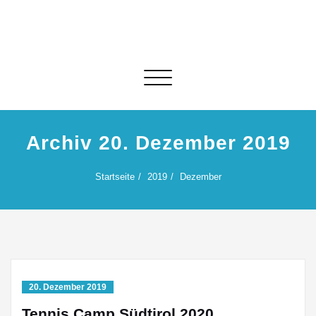
Skip
to
content
Schalte Navigation
Archiv 20. Dezember 2019
Startseite
2019
Dezember
20. Dezember 2019
Tennis Camp Südtirol 2020