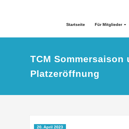
Skip
to
content
Startseite
Für Mitglieder
TCM Sommersaison 
Platzeröffnung
20. April 2023