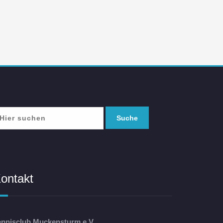
ontakt
ennisclub Muckensturm e.V.