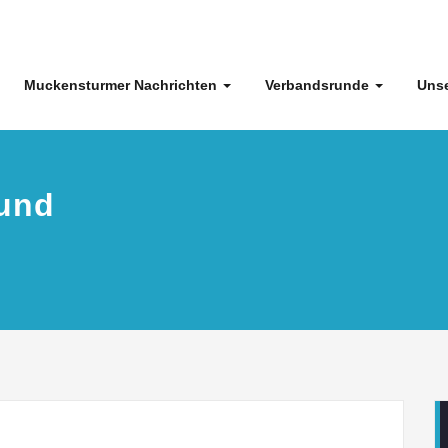
Muckensturmer Nachrichten
Verbandsrunde
Unse
und