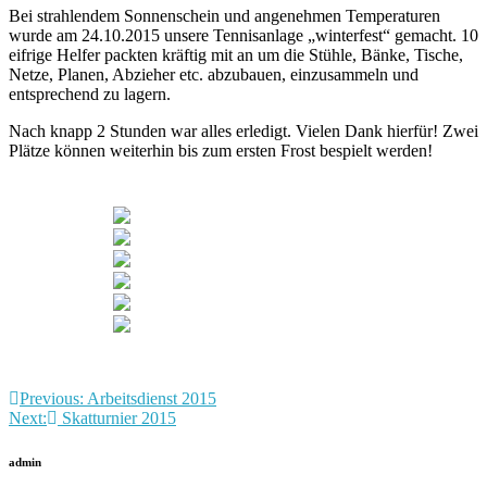
Bei strahlendem Sonnenschein und angenehmen Temperaturen
wurde am 24.10.2015 unsere Tennisanlage „winterfest“ gemacht. 10
eifrige Helfer packten kräftig mit an um die Stühle, Bänke, Tische,
Netze, Planen, Abzieher etc. abzubauen, einzusammeln und
entsprechend zu lagern.
Nach knapp 2 Stunden war alles erledigt. Vielen Dank hierfür! Zwei
Plätze können weiterhin bis zum ersten Frost bespielt werden!
Beitragsnavigation
Previous:
Arbeitsdienst 2015
Next:
Skatturnier 2015
admin