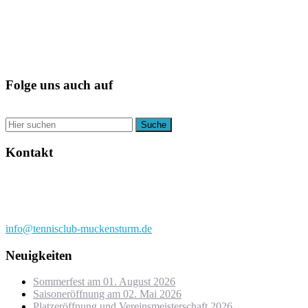
Folge uns auch auf
Kontakt
Tennisclub Muckensturm e.V.
Ferdinand-Hanauer-Straße 7
70374 Stuttgart
0711/5360843 (nicht ständig besetzt)
info@tennisclub-muckensturm.de
Neuigkeiten
Sommerfest am 01. August 2026
Saisoneröffnung am 02. Mai 2026
Platzeröffnung und Vereinsmeisterschaft 2026