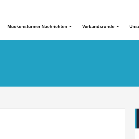
Muckensturmer Nachrichten
Verbandsrunde
Unse