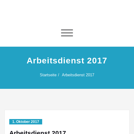
Skip
to
content
Schalte Navigation
Arbeitsdienst 2017
Startseite
Arbeitsdienst 2017
1. Oktober 2017
Arbeitsdienst 2017