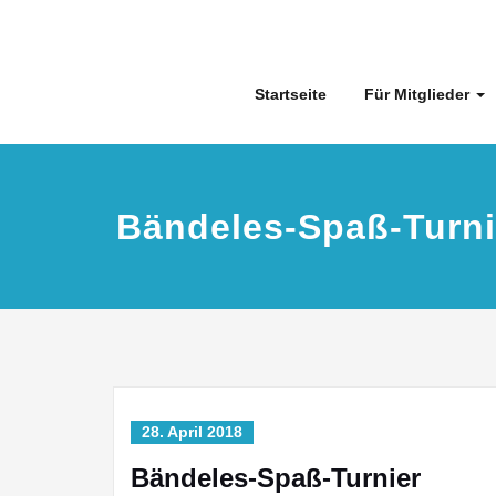
Skip
to
content
Startseite
Für Mitglieder
Bändeles-Spaß-Turni
28. April 2018
Bändeles-Spaß-Turnier