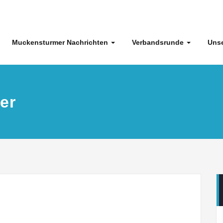
Muckensturmer Nachrichten
Verbandsrunde
Unse
er