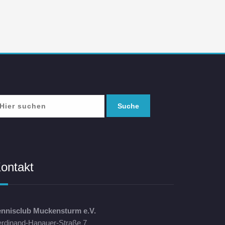
ontakt
ennisclub Muckensturm e.V.
erdinand-Hanauer-Straße 7