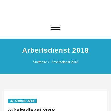
Skip
to
content
Schalte Navigation
Arbeitsdienst 2018
Startseite
Arbeitsdienst 2018
30. Oktober 2018
Arbeitsdienst 2018