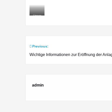
Unser
Tennis
Ehepaar
😉
Previous:
Beitragsnavigation
Wichtige Informationen zur Eröffnung der Anla
admin