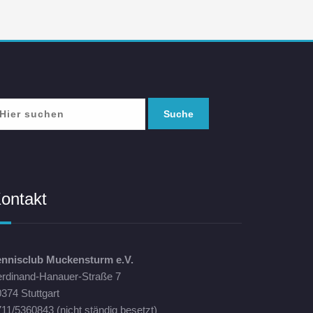
ontakt
ennisclub Muckensturm e.V.
erdinand-Hanauer-Straße 7
374 Stuttgart
11/5360843 (nicht ständig besetzt)