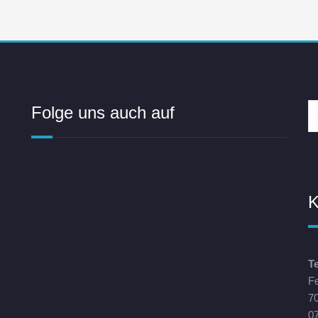
Folge uns auch auf
K
T
F
70
07