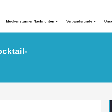
Muckensturmer Nachrichten
Verbandsrunde
Unse
cktail-