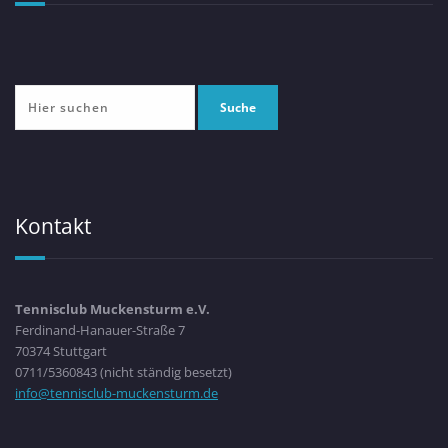
Kontakt
Tennisclub Muckensturm e.V.
Ferdinand-Hanauer-Straße 7
70374 Stuttgart
0711/5360843 (nicht ständig besetzt)
info@tennisclub-muckensturm.de