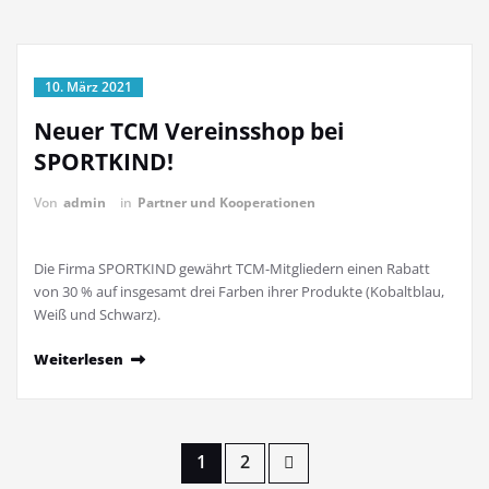
10. März 2021
Neuer TCM Vereinsshop bei
SPORTKIND!
Von
admin
in
Partner und Kooperationen
Die Firma SPORTKIND gewährt TCM-Mitgliedern einen Rabatt
von 30 % auf insgesamt drei Farben ihrer Produkte (Kobaltblau,
Weiß und Schwarz).
Weiterlesen
Seitennummerierung
1
2