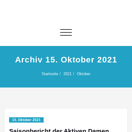
Skip
to
content
Schalte Navigation
Archiv 15. Oktober 2021
Startseite
2021
Oktober
15. Oktober 2021
Saisonbericht der Aktiven Damen