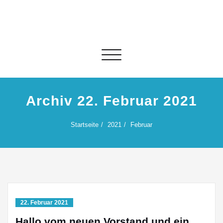
Skip
to
content
Schalte Navigation
Archiv 22. Februar 2021
Startseite
2021
Februar
22. Februar 2021
Hallo vom neuen Vorstand und ein