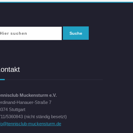
ontakt
ennisclub Muckensturm e.V.
erdinand-Hanauer-Straße 7
374 Stuttgart
11/5360843 (nicht ständig besetzt)
nfo@tennisclub-muckensturm.de