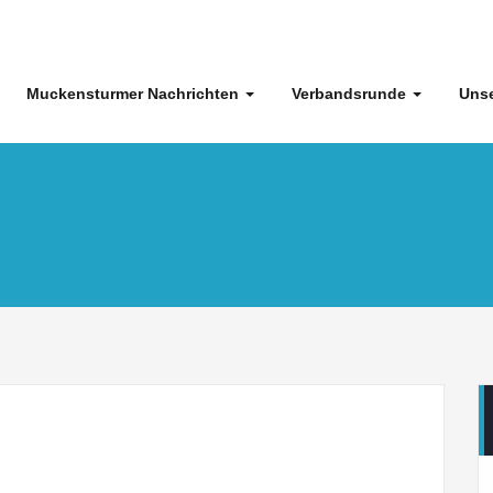
Muckensturmer Nachrichten
Verbandsrunde
Unse