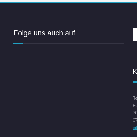
Folge uns auch auf
K
T
F
70
07
i