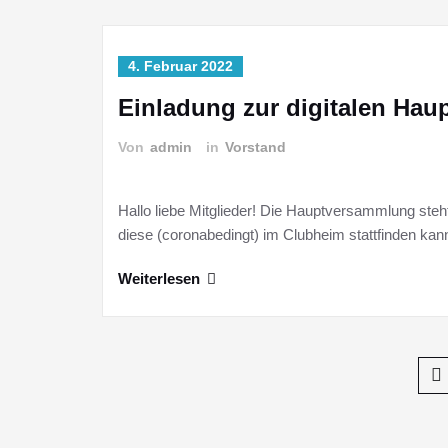
4. Februar 2022
Einladung zur digitalen Ha
Von
admin
in
Vorstand
Hallo liebe Mitglieder! Die Hauptversammlung steht
diese (coronabedingt) im Clubheim stattfinden kann
Weiterlesen
Seitennummerierung
der